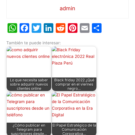
admin
W
F
T
Li
R
Pi
E
C
h
a
w
n
e
nt
m
o
También te puede interesar:
at
c
itt
k
d
er
ai
m
s
e
er
e
di
e
l
p
A
b
dI
t
st
ar
p
o
n
tir
Lo que necesita saber
Black friday 2022 ¿Qué
p
o
sobre adquirir nuevos
comprar en el viernes
clientes online
negro…
k
¿Cómo publicar en
El Papel Estratégico de la
Telegram para
Comunicación
suscriptores desde…
Corporativa…