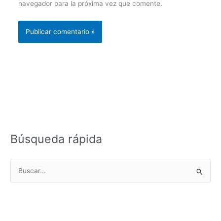
navegador para la próxima vez que comente.
Búsqueda rápida
B
u
s
c