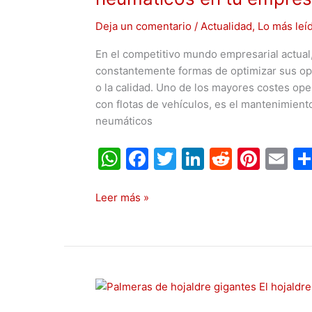
de
mantenimiento
Deja un comentario
/
Actualidad
,
Lo más leí
de
En el competitivo mundo empresarial actua
neumáticos
constantemente formas de optimizar sus ope
en
o la calidad. Uno de los mayores costes op
tu
con flotas de vehículos, es el mantenimient
empresa?
neumáticos
W
F
T
Li
R
Pi
E
h
a
w
n
e
nt
m
at
c
itt
k
d
er
ai
Leer más »
s
e
er
e
di
e
l
A
b
dI
t
st
p
o
n
Palmeras
p
o
de