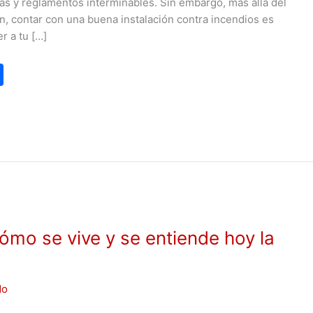
glas y reglamentos interminables. Sin embargo, más allá del
ón, contar con una buena instalación contra incendios es
r a tu […]
C
o
m
p
ar
tir
ómo se vive y se entiende hoy la
do