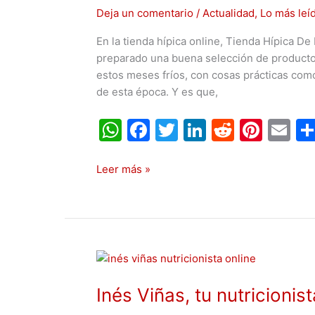
frío
Deja un comentario
/
Actualidad
,
Lo más leí
del
En la tienda hípica online, Tienda Hípica De 
invierno
preparado una buena selección de productos
con
estos meses fríos, con cosas prácticas como
Tienda
de esta época. Y es que,
Hípica
De
W
F
T
Li
R
Pi
E
Raza
h
a
w
n
e
nt
m
at
c
itt
k
d
er
ai
Leer más »
s
e
er
e
di
e
l
A
b
dI
t
st
p
o
n
Inés
p
o
Viñas,
k
Inés Viñas, tu nutricionis
tu
nutricionista