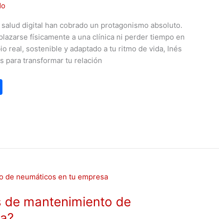
do
 salud digital han cobrado un protagonismo absoluto.
lazarse físicamente a una clínica ni perder tiempo en
 real, sostenible y adaptado a tu ritmo de vida, Inés
as para transformar tu relación
C
o
m
p
ar
tir
s de mantenimiento de
sa?