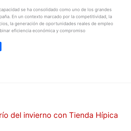
iscapacidad se ha consolidado como uno de los grandes
paña. En un contexto marcado por la competitividad, la
icios, la generación de oportunidades reales de empleo
binar eficiencia económica y compromiso
C
o
m
p
ar
tir
río del invierno con Tienda Hípica