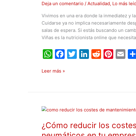
Deja un comentario
/
Actualidad
,
Lo más leí
online
de
Vivimos en una era donde la inmediatez y la
referencia
Cuidarse ya no implica necesariamente desp
salas de espera. Si estás buscando un cambio
Viñas es la nutricionista online que necesit
W
F
T
Li
R
Pi
E
h
a
w
n
e
nt
m
at
c
itt
k
d
er
ai
Leer más »
s
e
er
e
di
e
l
A
b
dI
t
st
p
o
n
¿Cómo
p
o
reducir
k
¿Cómo reducir los coste
los
costes
neumáticos en tu empre