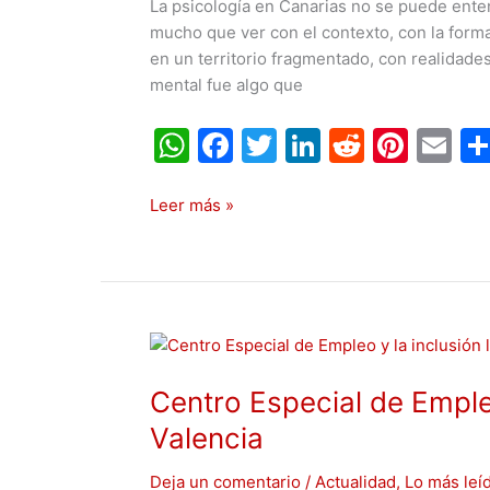
La psicología en Canarias no se puede ente
se
mucho que ver con el contexto, con la form
entiende
en un territorio fragmentado, con realidades
hoy
mental fue algo que
la
salud
W
F
T
Li
R
Pi
E
mental
en
h
a
w
n
e
nt
m
las
at
c
itt
k
d
er
ai
Leer más »
islas
s
e
er
e
di
e
l
A
b
dI
t
st
p
o
n
Centro
p
o
Especial
k
Centro Especial de Empleo
de
Empleo
Valencia
y
la
Deja un comentario
/
Actualidad
,
Lo más leí