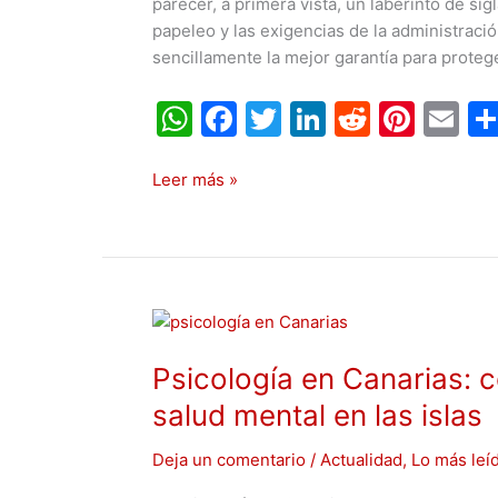
parecer, a primera vista, un laberinto de si
naves
papeleo y las exigencias de la administraci
industriales
sencillamente la mejor garantía para protege
y
locales
W
F
T
Li
R
Pi
E
h
a
w
n
e
nt
m
at
c
itt
k
d
er
ai
Leer más »
s
e
er
e
di
e
l
A
b
dI
t
st
p
o
n
Psicología
p
o
en
k
Psicología en Canarias: c
Canarias:
cómo
salud mental en las islas
se
vive
Deja un comentario
/
Actualidad
,
Lo más leí
y