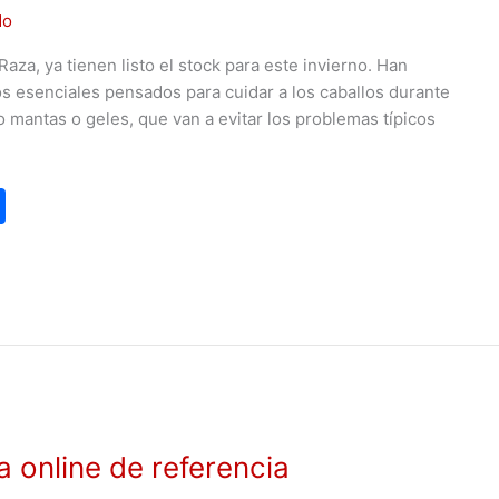
do
Raza, ya tienen listo el stock para este invierno. Han
 esenciales pensados para cuidar a los caballos durante
 mantas o geles, que van a evitar los problemas típicos
C
o
m
p
ar
tir
ta online de referencia