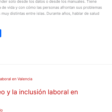
nder solo desde los datos o desde los manuales. Tiene
a de vida y con cómo las personas afrontan sus problemas
 muy distintas entre islas. Durante años, hablar de salud
C
o
m
p
ar
tir
 y la inclusión laboral en
do