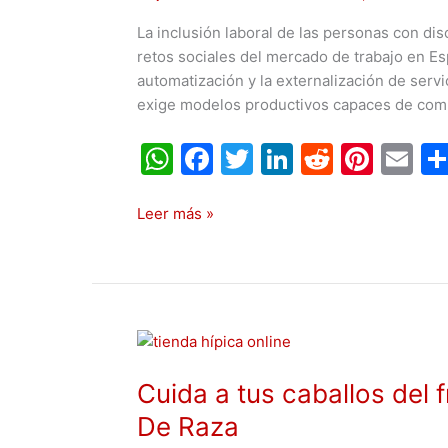
inclusión
La inclusión laboral de las personas con d
laboral
retos sociales del mercado de trabajo en Es
en
automatización y la externalización de serv
Valencia
exige modelos productivos capaces de com
W
F
T
Li
R
Pi
E
h
a
w
n
e
nt
m
at
c
itt
k
d
er
ai
Leer más »
s
e
er
e
di
e
l
A
b
dI
t
st
p
o
n
Cuida
p
o
a
k
Cuida a tus caballos del f
tus
caballos
De Raza
del