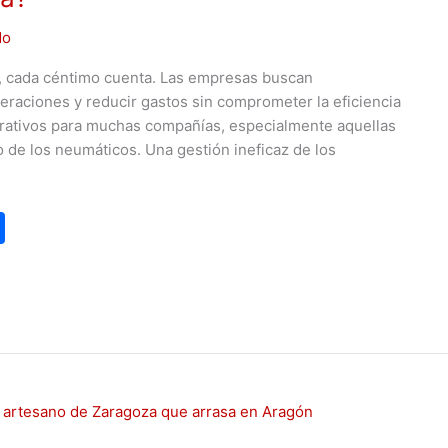
do
l, cada céntimo cuenta. Las empresas buscan
raciones y reducir gastos sin comprometer la eficiencia
erativos para muchas compañías, especialmente aquellas
o de los neumáticos. Una gestión ineficaz de los
C
o
m
p
ar
tir