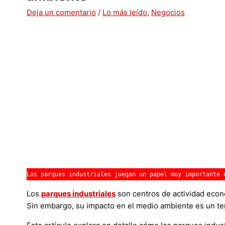
Deja un comentario
/
Lo más leído
,
Negocios
Los parques industriales juegan un papel muy importante 
Los
parques industriales
son centros de actividad econó
Sin embargo, su impacto en el medio ambiente es un t