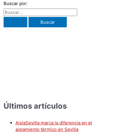
Buscar por:
ignificativa en el medio ambiente
. Estas zonas concentradas de a
Últimos artículos
AislaSevilla marca la diferencia en el
aislamiento térmico en Sevilla