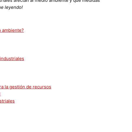
striales afectan al medio ambiente y qué medidas
ue leyendo!
o ambiente?
industriales
ra la gestión de recursos
l
triales