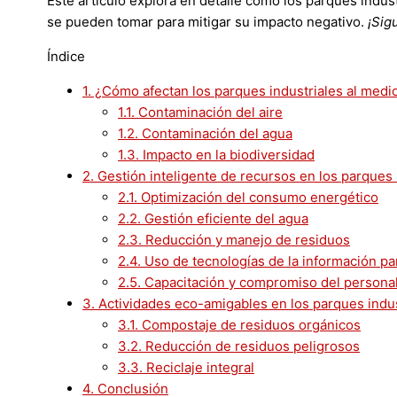
Este artículo explora en detalle cómo los parques indu
se pueden tomar para mitigar su impacto negativo.
¡Sig
Índice
1.
¿Cómo afectan los parques industriales al medi
1.1.
Contaminación del aire
1.2.
Contaminación del agua
1.3.
Impacto en la biodiversidad
2.
Gestión inteligente de recursos en los parques 
2.1.
Optimización del consumo energético
2.2.
Gestión eficiente del agua
2.3.
Reducción y manejo de residuos
2.4.
Uso de tecnologías de la información pa
2.5.
Capacitación y compromiso del persona
3.
Actividades eco-amigables en los parques indus
3.1.
Compostaje de residuos orgánicos
3.2.
Reducción de residuos peligrosos
3.3.
Reciclaje integral
4.
Conclusión