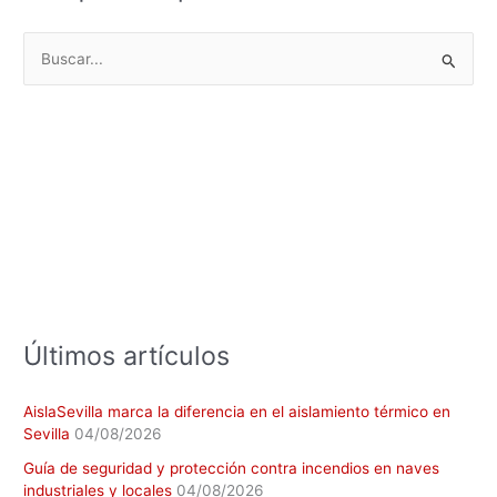
B
u
s
c
a
r
p
o
r
:
Últimos artículos
AislaSevilla marca la diferencia en el aislamiento térmico en
Sevilla
04/08/2026
Guía de seguridad y protección contra incendios en naves
industriales y locales
04/08/2026