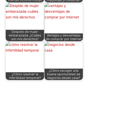
mentes inconformistas
maquillaje profesional?
k
Despido de mujer
embarazada: ¿Cuáles
Ventajas y desventajas
son mis derechos?
de comprar por internet
¿Cómo escoger una
¿Cómo resolver la
buena oportunidad de
infertilidad temporal?
negocios desde casa?