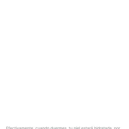
Efectivamente, cuando duermes, tu piel estará hidratada, por