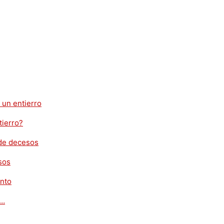
tierro?
sos
o…