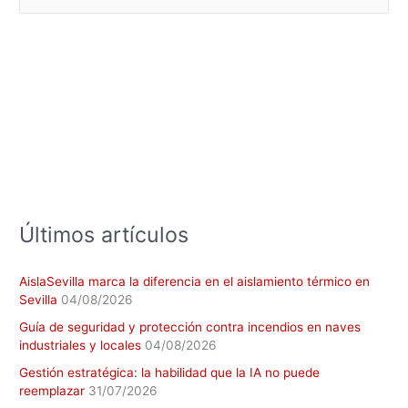
u
s
c
a
r
p
o
r
:
Últimos artículos
AislaSevilla marca la diferencia en el aislamiento térmico en
Sevilla
04/08/2026
Guía de seguridad y protección contra incendios en naves
industriales y locales
04/08/2026
Gestión estratégica: la habilidad que la IA no puede
reemplazar
31/07/2026