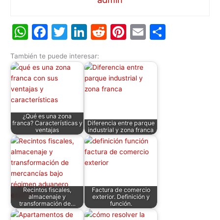
W
F
T
Li
R
Pi
E
C
h
a
w
n
e
nt
m
o
También te puede interesar:
at
c
itt
k
d
er
ai
m
s
e
er
e
di
e
l
p
A
b
dI
t
st
ar
p
o
n
tir
¿Qué es una zona
p
o
franca? Características y
Diferencia entre parque
ventajas
industrial y zona franca
k
Recintos fiscales,
Factura de comercio
almacenaje y
exterior. Definición y
transformación de…
función.