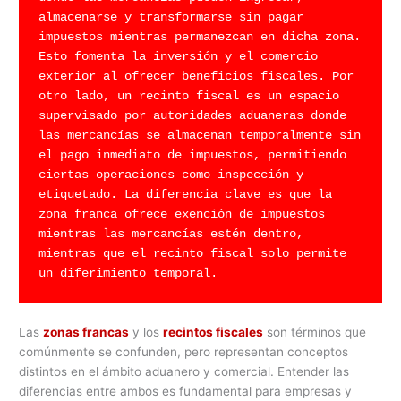
almacenarse y transformarse sin pagar 
impuestos mientras permanezcan en dicha zona. 
Esto fomenta la inversión y el comercio 
exterior al ofrecer beneficios fiscales. Por 
otro lado, un recinto fiscal es un espacio 
supervisado por autoridades aduaneras donde 
las mercancías se almacenan temporalmente sin 
el pago inmediato de impuestos, permitiendo 
ciertas operaciones como inspección y 
etiquetado. La diferencia clave es que la 
zona franca ofrece exención de impuestos 
mientras las mercancías estén dentro, 
mientras que el recinto fiscal solo permite 
un diferimiento temporal.
Las
zonas francas
y los
recintos fiscales
son términos que
comúnmente se confunden, pero representan conceptos
distintos en el ámbito aduanero y comercial. Entender las
diferencias entre ambos es fundamental para empresas y