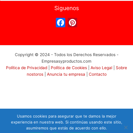
por:
Siguenos
F
Pi
a
nt
c
er
e
e
Copyright © 2024 - Todos los Derechos Reservados -
b
st
Empresasyproductos.com
o
Política de Privacidad
|
Política de Cookies
|
Aviso Legal
|
Sobre
nostoros
|
Anuncia tu empresa
|
Contacto
o
k
Usamos cookies para asegurar que te damos la mejor
experiencia en nuestra web. Si continúas usando este sitio,
asumiremos que estás de acuerdo con ello.