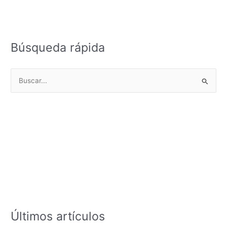
Búsqueda rápida
B
u
s
c
a
r
p
o
r
:
Últimos artículos