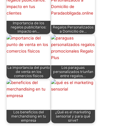
s
e
er
e
di
e
l
p
A
b
dI
t
st
ar
p
o
n
tir
Importancia de los
p
o
regalos publicitarios:
Regalos Personalizados
impacto en…
a Domicilio de…
k
La importancia del punto
Los paraguas
de venta en los
personalizados triunfan
comercios físicos
entre regalos…
Los beneficios del
¿Qué es el marketing
merchandising en tu
sensorial y para qué
empresa
sirve?