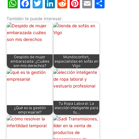
W
F
T
Li
R
Pi
E
C
h
a
w
n
e
nt
m
o
También te puede interesar:
at
c
itt
k
d
er
ai
m
s
e
er
e
di
e
l
p
A
b
dI
t
st
ar
p
o
n
tir
Despido de mujer
Mundoconfort,
p
o
embarazada: ¿Cuáles
especialistas en sofás en
son mis derechos?
Vigo
k
Tu Ropa Laboral: La
¿Qué es la gestión
elección inteligente para
empresarial?
tu…