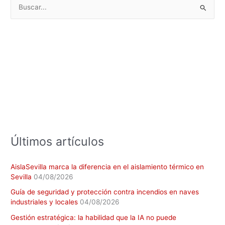
B
u
s
c
a
r
p
o
r
:
Últimos artículos
AislaSevilla marca la diferencia en el aislamiento térmico en
Sevilla
04/08/2026
Guía de seguridad y protección contra incendios en naves
industriales y locales
04/08/2026
Gestión estratégica: la habilidad que la IA no puede