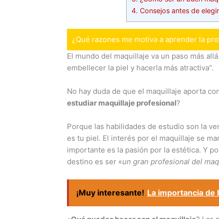
4.
Consejos antes de elegir
¿Qué razones me motiva a aprender la pro
El mundo del maquillaje va un paso más allá
embellecer la piel y hacerla más atractiva”.
No hay duda de que el maquillaje aporta conf
estudiar maquillaje profesional
?
Porque las habilidades de estudio son la ven
es tu piel. El interés por el maquillaje se 
importante es la pasión por la estética. Y 
destino es ser «
un gran profesional del maqu
¡Muy interesante!
La importancia de 