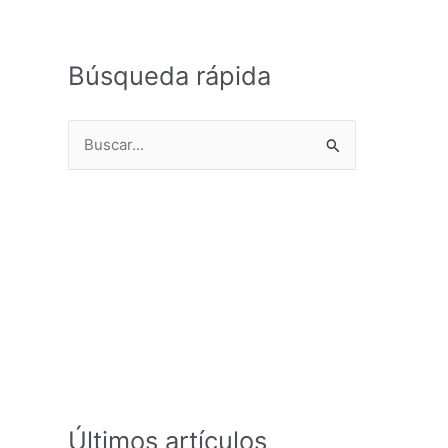
Búsqueda rápida
B
u
s
c
a
r
p
o
r
:
Últimos artículos