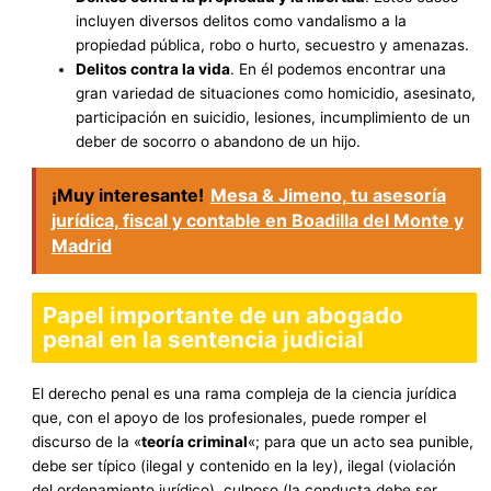
incluyen diversos delitos como vandalismo a la
propiedad pública, robo o hurto, secuestro y amenazas.
Delitos contra la vida
. En él podemos encontrar una
gran variedad de situaciones como homicidio, asesinato,
participación en suicidio, lesiones, incumplimiento de un
deber de socorro o abandono de un hijo.
¡Muy interesante!
Mesa & Jimeno, tu asesoría
jurídica, fiscal y contable en Boadilla del Monte y
Madrid
Papel importante de un abogado
penal en la sentencia judicial
El derecho penal es una rama compleja de la ciencia jurídica
que, con el apoyo de los profesionales, puede romper el
discurso de la «
teoría criminal
«; para que un acto sea punible,
debe ser típico (ilegal y contenido en la ley), ilegal (violación
del ordenamiento jurídico), culposo (la conducta debe ser