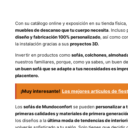
Con su catálogo online y exposición en su tienda física
muebles de descanso que tu cuerpo necesita
. Incluso
diseño y fabricación 100% personalizado
, así como con
la instalación gracias a sus
proyectos 3D.
Invertir en productos como
sofás, colchones, almohad
nuestros familiares, porque, como ya sabes, un buen de
un buen sofá que se adapte a tus necesidades es impre
placentero.
¡Muy interesante!
Los mejores artículos de fiest
Los
sofás de Mundoconfort
se pueden
personalizar a 
primeras calidades y materiales de primera generació
los diseños a la
última moda de tendencias de interior
volverás sofisticado a tu salón. Solo tienes que decidir 