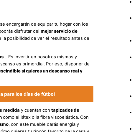
, se encargarán de equipar tu hogar con los
 podrás disfrutar del
mejor servicio de
 la posibilidad de ver el resultado antes de
as
… Es invertir en nosotros mismos y
scanso es primordial. Por eso, disponer de
scindible si quieres un descanso real y
a para los días de fútbol
tu medida
y cuentan con
tapizados de
n
como el látex o la fibra viscoelástica. Con
ismo
, con este mueble darás energía y
cómo quieres tu rincón favorito de la casa y,