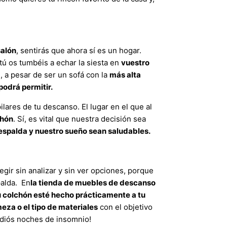
salón
, sentirás que ahora sí es un hogar.
tú os tumbéis a echar la siesta en
vuestro
, a pesar de ser un sofá con la
más alta
 podrá permitir.
lares de tu descanso. El lugar en el que al
chón
. Sí, es vital que nuestra decisión sea
espalda y nuestro sueño sean saludables.
legir sin analizar y sin ver opciones, porque
palda. En
la tienda de muebles de descanso
u colchón esté hecho prácticamente a tu
meza o el tipo de materiales
con el objetivo
Adiós noches de insomnio!