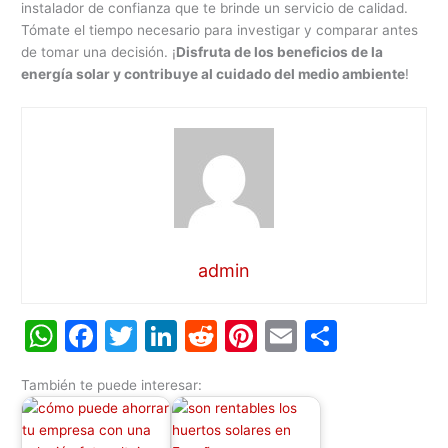
instalador de confianza que te brinde un servicio de calidad.
Tómate el tiempo necesario para investigar y comparar antes
de tomar una decisión. ¡
Disfruta de los beneficios de la
energía solar y contribuye al cuidado del medio ambiente
!
admin
W
F
T
Li
R
Pi
E
C
h
a
w
n
e
nt
m
o
También te puede interesar:
at
c
itt
k
d
er
ai
m
s
e
er
e
di
e
l
p