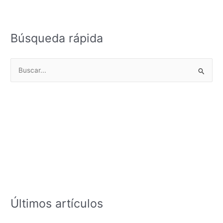
Búsqueda rápida
B
u
s
c
a
r
p
o
r
:
Últimos artículos