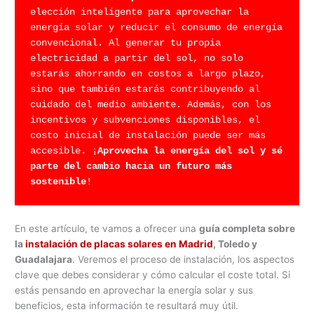
elección inteligente para aprovechar la 
energía solar y reducir el consumo de energía 
convencional. Al generar tu propia 
electricidad a partir del sol, no solo 
estarás ahorrando en costos a largo plazo, 
sino que también estarás contribuyendo al 
cuidado del medio ambiente. Además, con los 
incentivos y subvenciones disponibles, el 
costo inicial de instalación puede ser más 
accesible. ¡
Aprovecha la energía del sol y sé 
parte del cambio hacia un futuro más 
sostenible
!
En este artículo, te vamos a ofrecer una
guía completa sobre
la
instalación de placas solares en Madrid
, Toledo y
Guadalajara
. Veremos el proceso de instalación, los aspectos
clave que debes considerar y cómo calcular el coste total. Si
estás pensando en aprovechar la energía solar y sus
beneficios, esta información te resultará muy útil.