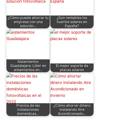
A
b
dI
t
st
ar
p
o
n
tir
¿Cómo puede ahorrar tu
¿Son rentables los
p
o
empresa con una
huertos solares en
solución…
España?
k
Aislamientos
Guadalajara: Líder en
El mejor soporte de
aislamientos en…
placas solares
Precios de las
¿Cómo ahorrar dinero
instalaciones
instalando Aire
domésticas…
Acondicionado…