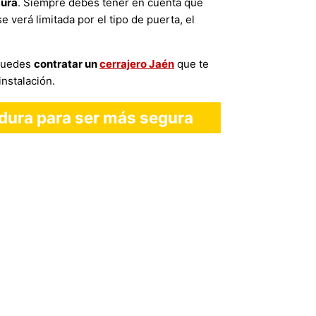
dura
. Siempre debes tener en cuenta que
 verá limitada por el tipo de puerta, el
 Puedes
contratar un
cerrajero Jaén
que te
instalación.
dura para ser más segura