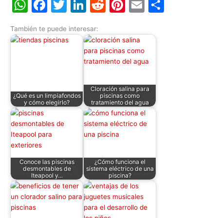
W
F
T
Li
R
Pi
E
C
h
a
w
n
e
nt
m
o
También te puede interesar:
at
c
itt
k
d
er
ai
m
s
e
er
e
di
e
l
p
A
b
dI
t
st
ar
p
o
n
tir
Cloración salina para
p
o
¿Qué es un limpiafondos
piscinas como
y cómo elegirlo?
tratamiento del agua
k
Conoce las piscinas
¿Cómo funciona el
desmontables de
sistema eléctrico de una
Iteapool y…
piscina?