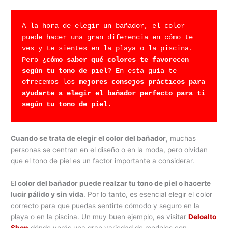
A la hora de elegir un bañador, el color 
puede hacer una gran diferencia en cómo te 
ves y te sientes en la playa o la piscina. 
Pero ¿
cómo saber qué colores te favorecen 
según tu tono de piel
? En esta guía te 
ofrecemos los 
mejores consejos prácticos para 
ayudarte a elegir el bañador perfecto para ti 
según tu tono de piel
.
Cuando se trata de elegir el color del bañador
, muchas
personas se centran en el diseño o en la moda, pero olvidan
que el tono de piel es un factor importante a considerar.
El
color del bañador puede realzar tu tono de piel o hacerte
lucir pálido y sin vida
. Por lo tanto, es esencial elegir el color
correcto para que puedas sentirte cómodo y seguro en la
playa o en la piscina. Un muy buen ejemplo, es visitar
Deloalto