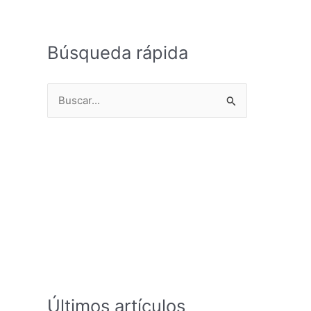
Búsqueda rápida
B
u
s
c
a
r
p
o
r
:
Últimos artículos