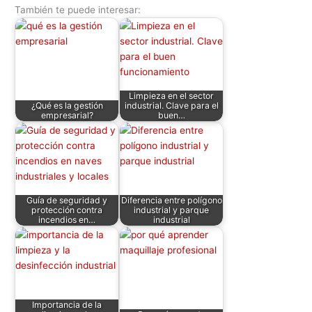
También te puede interesar:
at
c
itt
k
d
er
ai
m
s
e
er
e
di
e
l
p
A
b
dI
t
st
ar
p
o
n
tir
Limpieza en el sector
p
o
¿Qué es la gestión
industrial. Clave para el
empresarial?
buen…
k
Guía de seguridad y
Diferencia entre polígono
protección contra
industrial y parque
incendios en…
industrial
Importancia de la