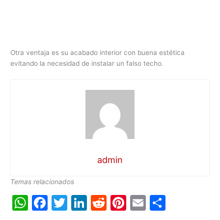
Otra ventaja es su acabado interior con buena estética
evitando la necesidad de instalar un falso techo.
admin
Temas relacionados
W
F
T
Li
R
Pi
E
C
h
a
w
n
e
nt
m
o