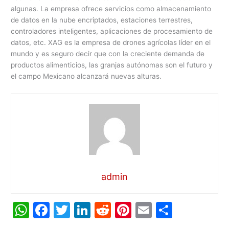
algunas. La empresa ofrece servicios como almacenamiento
de datos en la nube encriptados, estaciones terrestres,
controladores inteligentes, aplicaciones de procesamiento de
datos, etc. XAG es la empresa de drones agrícolas líder en el
mundo y es seguro decir que con la creciente demanda de
productos alimenticios, las granjas autónomas son el futuro y
el campo Mexicano alcanzará nuevas alturas.
admin
W
F
T
Li
R
Pi
E
C
h
a
w
n
e
nt
m
o