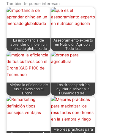
También te puede interesar:
at
c
itt
k
d
er
ai
m
s
e
er
e
di
e
l
p
A
b
dI
t
st
ar
p
o
n
tir
La importancia de
Asesoramiento experto
p
o
aprender chino en un
en Nutrición Agrícola:
mercado globalizado
Todo lo…
k
Mejora la eficiencia de
Los drones podrían
tus cultivos con el
ayudar a salvar a la
Drone…
Humanidad de…
Mejores prácticas para