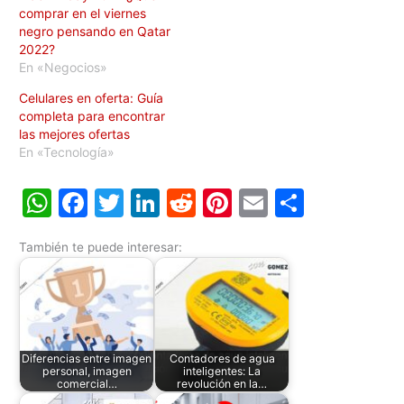
comprar en el viernes
negro pensando en Qatar
2022?
En «Negocios»
Celulares en oferta: Guía
completa para encontrar
las mejores ofertas
En «Tecnología»
W
F
T
Li
R
Pi
E
C
h
a
w
n
e
nt
m
o
También te puede interesar:
at
c
itt
k
d
er
ai
m
s
e
er
e
di
e
l
p
A
b
dI
t
st
ar
p
o
n
tir
Diferencias entre imagen
Contadores de agua
p
o
personal, imagen
inteligentes: La
comercial…
revolución en la…