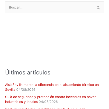
B
u
s
c
a
r
p
o
r
:
Últimos artículos
AislaSevilla marca la diferencia en el aislamiento térmico en
Sevilla
04/08/2026
Guía de seguridad y protección contra incendios en naves
industriales y locales
04/08/2026