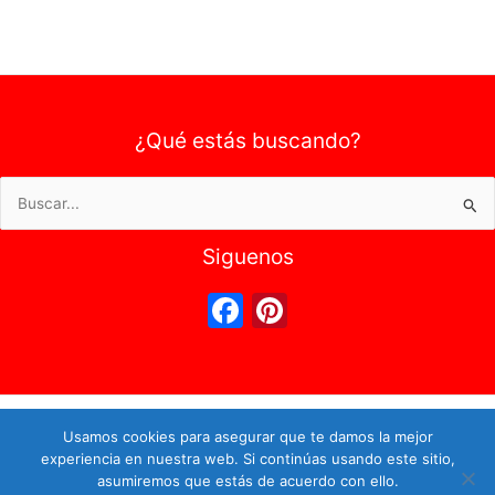
¿Qué estás buscando?
Buscar
por:
Siguenos
F
Pi
a
nt
c
er
e
e
Copyright © 2024 - Todos los Derechos Reservados -
Usamos cookies para asegurar que te damos la mejor
b
st
Empresasyproductos.com
experiencia en nuestra web. Si continúas usando este sitio,
o
Política de Privacidad
|
Política de Cookies
|
Aviso Legal
|
Sobre
asumiremos que estás de acuerdo con ello.