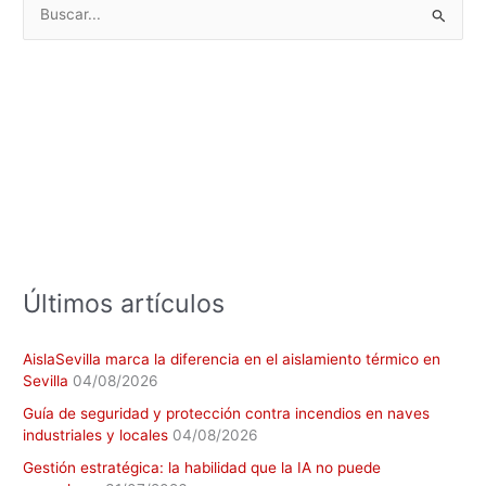
B
u
s
c
a
r
p
o
r
:
Últimos artículos
AislaSevilla marca la diferencia en el aislamiento térmico en
Sevilla
04/08/2026
Guía de seguridad y protección contra incendios en naves
industriales y locales
04/08/2026
Gestión estratégica: la habilidad que la IA no puede