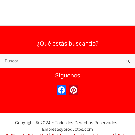
¿Qué estás buscando?
Buscar
por:
Siguenos
F
Pi
a
nt
c
er
e
e
Copyright © 2024 - Todos los Derechos Reservados -
b
st
Empresasyproductos.com