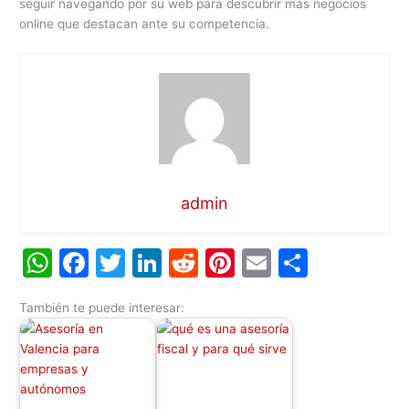
seguir navegando por su web para descubrir más negocios
online que destacan ante su competencia.
admin
W
F
T
Li
R
Pi
E
C
h
a
w
n
e
nt
m
o
También te puede interesar:
at
c
itt
k
d
er
ai
m
s
e
er
e
di
e
l
p
A
b
dI
t
st
ar
p
o
n
tir