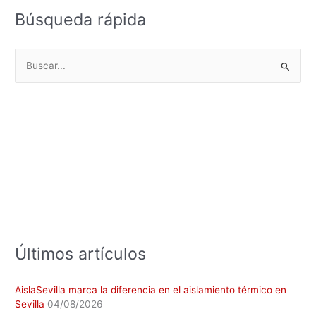
Búsqueda rápida
B
u
s
c
a
r
p
o
r
:
Últimos artículos
AislaSevilla marca la diferencia en el aislamiento térmico en
Sevilla
04/08/2026