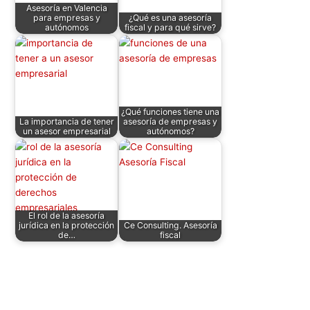
Asesoría en Valencia
p
o
para empresas y
¿Qué es una asesoría
autónomos
fiscal y para qué sirve?
k
¿Qué funciones tiene una
La importancia de tener
asesoría de empresas y
un asesor empresarial
autónomos?
El rol de la asesoría
jurídica en la protección
Ce Consulting. Asesoría
de…
fiscal