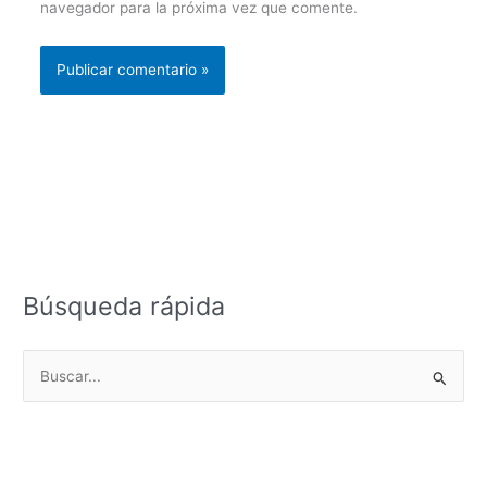
navegador para la próxima vez que comente.
Búsqueda rápida
B
u
s
c