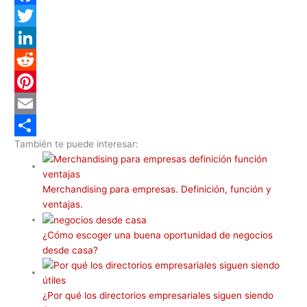
h
F
a
a
T
t
c
w
L
s
e
i
i
R
A
b
t
n
e
P
p
o
t
k
d
i
E
También te puede interesar:
p
o
e
e
d
n
m
C
k
r
d
i
t
a
o
Merchandising para empresas. Definición, función y
I
t
e
i
m
ventajas.
n
r
l
p
e
a
¿Cómo escoger una buena oportunidad de negocios
desde casa?
s
r
t
t
¿Por qué los directorios empresariales siguen siendo
i