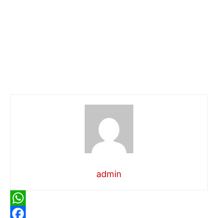
admin
W