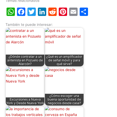
Temas relacionados
W
F
T
Li
R
Pi
E
C
h
a
w
n
e
nt
m
o
También te puede interesar:
at
c
itt
k
d
er
ai
m
s
e
er
e
di
e
l
p
A
b
dI
t
st
ar
p
o
n
tir
¿Dónde contratar a un
¿Qué es un amplificador
p
o
antenista en Pozuelo de
de señal móvil y para
Alarcón?
qué sirve?
k
¿Cómo escoger una
Excursiones a Nueva
buena oportunidad de
York y Desde Nueva York
negocios desde casa?