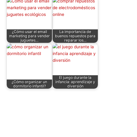
k
¿Cómo usar el email
La importancia de
marketing para vender
buenos repuestos para
juguetes…
reparar los…
El juego durante la
¿Cómo organizar un
infancia: aprendizaje y
dormitorio infantil?
diversión