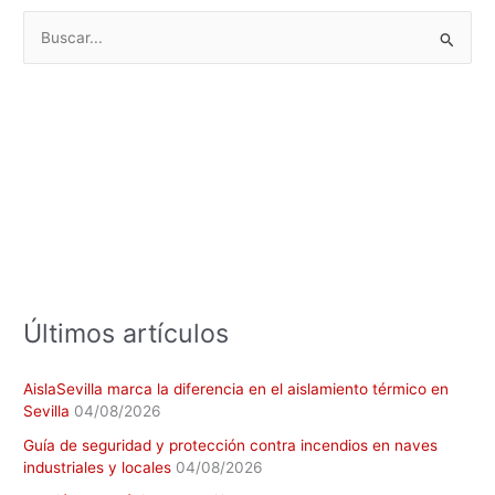
B
u
s
c
a
r
p
o
r
:
Últimos artículos
AislaSevilla marca la diferencia en el aislamiento térmico en
Sevilla
04/08/2026
Guía de seguridad y protección contra incendios en naves
industriales y locales
04/08/2026