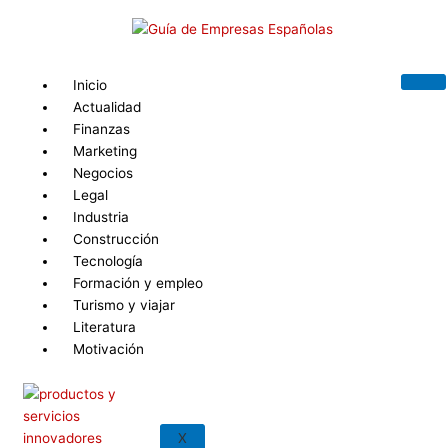
Ir
Buscar
B
al
por:
u
contenido
s
Inicio
c
Actualidad
a
Finanzas
r
Marketing
Negocios
p
Legal
o
Industria
r
Construcción
:
Tecnología
Formación y empleo
Turismo y viajar
Literatura
Motivación
X