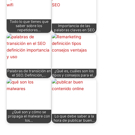
A
b
dI
t
st
ar
p
o
n
tir
Todo lo que tienes que
p
o
saber sobre los
Importancia de las
repetidores…
palabras claves en SEO
k
Palabras de transición en
¿Qué es, cuáles son los
el SEO. Definición,…
tipos y consejos para el…
¿Qué son y cómo se
propaga el malware con
Lo que debe saber a la
los…
hora de publicar buen…