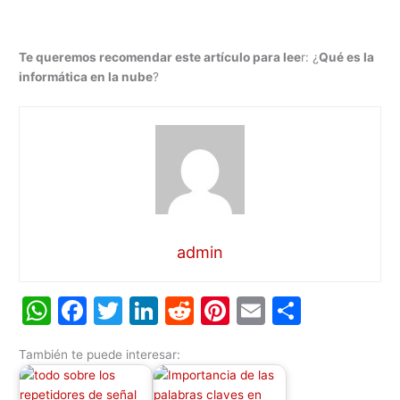
Te queremos recomendar este artículo para lee
r: ¿
Qué es la
informática en la nube
?
admin
W
F
T
Li
R
Pi
E
C
h
a
w
n
e
nt
m
o
También te puede interesar:
at
c
itt
k
d
er
ai
m
s
e
er
e
di
e
l
p