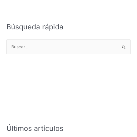
Búsqueda rápida
B
u
s
c
a
r
p
o
r
:
Últimos artículos