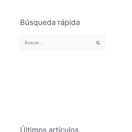
Búsqueda rápida
B
u
s
c
a
r
p
o
r
:
Últimos artículos