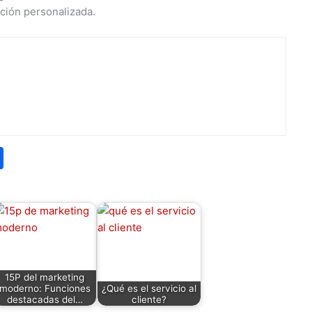
ación personalizada.
C
o
m
p
ar
tir
15P del marketing
moderno: Funciones
¿Qué es el servicio al
destacadas del…
cliente?