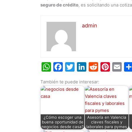
seguro de crédito
, es solicitando una cotiz
admin
W
F
T
Li
R
Pi
E
h
a
w
n
e
nt
m
También te puede interesar:
at
c
itt
k
d
er
ai
s
e
er
e
di
e
l
A
b
dI
t
st
p
o
n
¿Cómo escoger una
Asesoría en Valencia
p
o
buena oportunidad de
claves fiscales y
negocios desde casa?
laborales para pymes