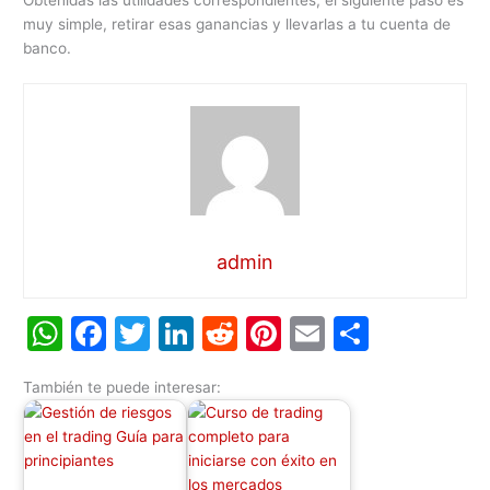
Obtenidas las utilidades correspondientes, el siguiente paso es
muy simple, retirar esas ganancias y llevarlas a tu cuenta de
banco.
admin
W
F
T
Li
R
Pi
E
C
h
a
w
n
e
nt
m
o
También te puede interesar:
at
c
itt
k
d
er
ai
m
s
e
er
e
di
e
l
p
A
b
dI
t
st
ar