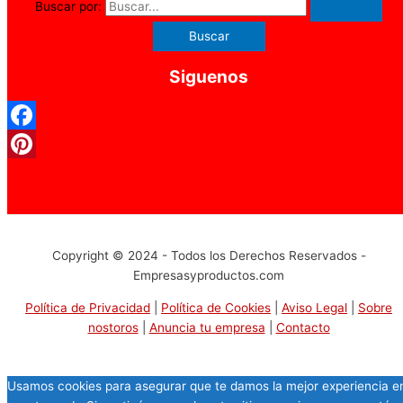
Buscar por:
Siguenos
Facebook
Pinterest
Copyright © 2024 - Todos los Derechos Reservados -
Empresasyproductos.com
Política de Privacidad
|
Política de Cookies
|
Aviso Legal
|
Sobre
nostoros
|
Anuncia tu empresa
|
Contacto
Usamos cookies para asegurar que te damos la mejor experiencia e