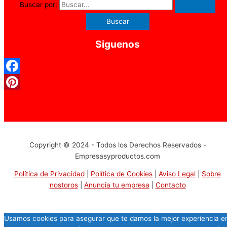
Buscar por:
Siguenos
Facebook
Pinterest
Copyright © 2024 - Todos los Derechos Reservados -
Empresasyproductos.com
Política de Privacidad
|
Política de Cookies
|
Aviso Legal
|
Sobre
nostoros
|
Anuncia tu empresa
|
Contacto
Usamos cookies para asegurar que te damos la mejor experiencia e