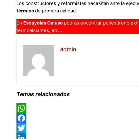
Los constructores y reformistas necesitan ante la ejec
térmico
de primera calidad.
En
Escayolas Galuso
podrás encontrar poliestireno extr
termoaislantes, etc…
admin
Temas relacionados
WhatsApp
Facebook
Twitter