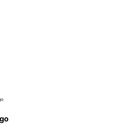
go
igo