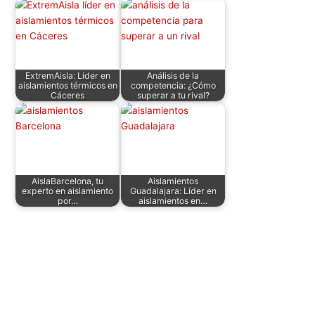
k
ExtremAisla: Líder en
Análisis de la
aislamientos térmicos en
competencia: ¿Cómo
Cáceres
superar a tu rival?
AislaBarcelona, tu
Aislamientos
experto en aislamiento
Guadalajara: Líder en
por…
aislamientos en…