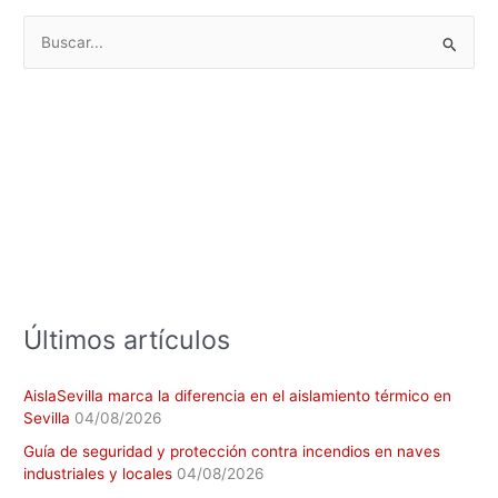
B
u
s
c
a
r
p
o
r
:
Últimos artículos
AislaSevilla marca la diferencia en el aislamiento térmico en
Sevilla
04/08/2026
Guía de seguridad y protección contra incendios en naves
industriales y locales
04/08/2026