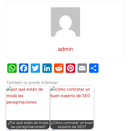
admin
W
F
T
Li
R
Pi
E
C
h
a
w
n
e
nt
m
o
También te puede interesar:
at
c
itt
k
d
er
ai
m
s
e
er
e
di
e
l
p
A
b
dI
t
st
ar
p
o
n
tir
p
o
¿Por qué están de moda
¿Cómo contratar un buen
las peregrinaciones?
experto de SEO?