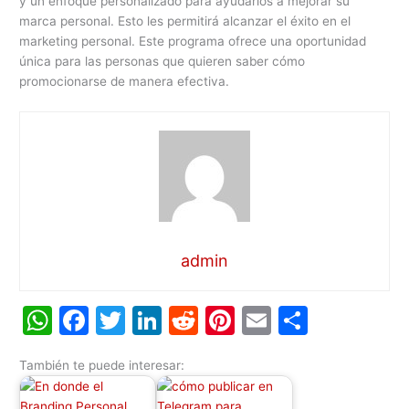
y un enfoque personalizado para ayudarlos a mejorar su
marca personal. Esto les permitirá alcanzar el éxito en el
marketing personal. Este programa ofrece una oportunidad
única para las personas que quieren saber cómo
promocionarse de manera efectiva.
admin
W
F
T
Li
R
Pi
E
C
h
a
w
n
e
nt
m
o
También te puede interesar:
at
c
itt
k
d
er
ai
m
s
e
er
e
di
e
l
p