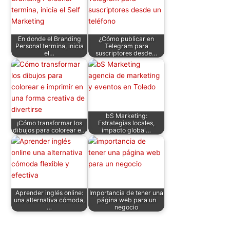
A
b
dI
t
st
ar
p
o
n
tir
En donde el Branding
¿Cómo publicar en
p
o
Personal termina, inicia
Telegram para
el…
suscriptores desde…
k
bS Marketing:
¡Cómo transformar los
Estrategias locales,
dibujos para colorear e…
impacto global…
Aprender inglés online:
Importancia de tener una
una alternativa cómoda,
página web para un
…
negocio