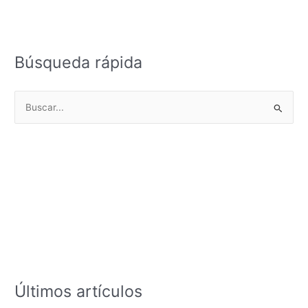
Búsqueda rápida
B
u
s
c
a
r
p
o
r
:
Últimos artículos