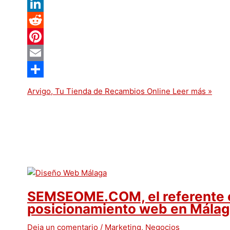
Twitter
LinkedIn
Reddit
Pinterest
Email
Compartir
Arvigo, Tu Tienda de Recambios Online
Leer más »
SEMSEOME.COM, el referente e
posicionamiento web en Málag
Deja un comentario
/
Marketing
,
Negocios