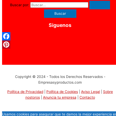
Buscar por:
Siguenos
Facebook
Pinterest
Copyright © 2024 - Todos los Derechos Reservados -
Empresasyproductos.com
Política de Privacidad
|
Política de Cookies
|
Aviso Legal
|
Sobre
nostoros
|
Anuncia tu empresa
|
Contacto
Usamos cookies para asegurar que te damos la mejor experiencia e