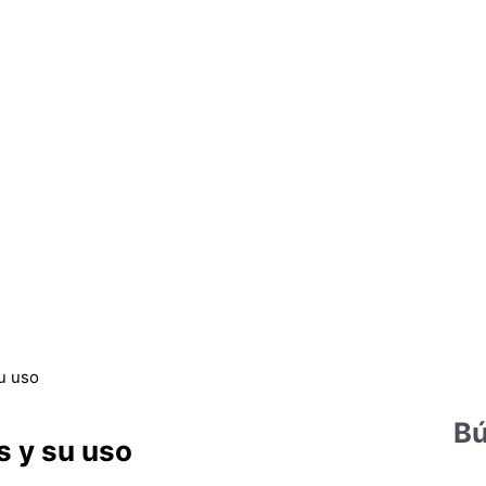
u uso
Bú
s y su uso