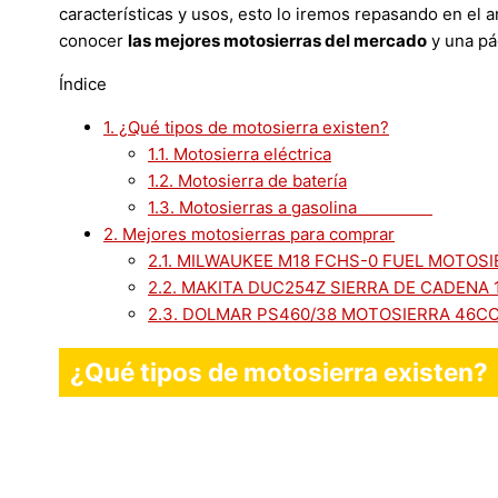
características y usos, esto lo iremos repasando en el 
conocer
las mejores motosierras del mercado
y una pág
Índice
1.
¿Qué tipos de motosierra existen?
1.1.
Motosierra eléctrica
1.2.
Motosierra de batería
1.3.
Motosierras a gasolina
2.
Mejores motosierras para comprar
2.1.
MILWAUKEE M18 FCHS-0 FUEL MOTOSI
2.2.
MAKITA DUC254Z SIERRA DE CADENA 
2.3.
DOLMAR PS460/38 MOTOSIERRA 46C
¿Qué tipos de motosierra existen?