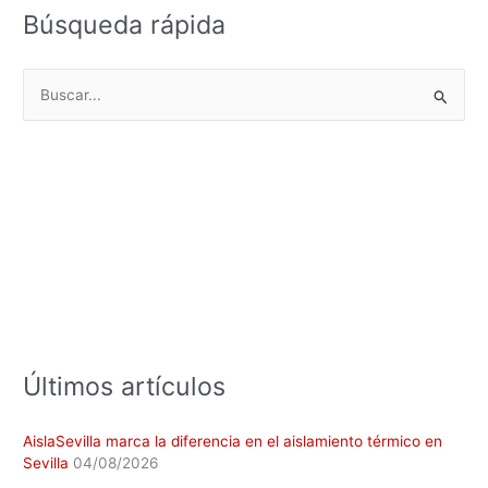
Búsqueda rápida
B
u
s
c
a
r
p
o
r
:
Últimos artículos
AislaSevilla marca la diferencia en el aislamiento térmico en
Sevilla
04/08/2026