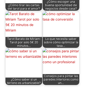
¿Cómo escoger una
p
o
¿Cómo tirar las cartas
buena oportunidad de
del tarot para el amor?
negocios desde casa?
k
Tarot Barato de Miriam:
Lo que necesita saber
Tarot por solo 5€ 20
sobre cómo optimizar la
minutos…
tasa…
Consejos para pintar las
¿Cómo saber si un
paredes interiores como
terreno es urbanizable?
un…