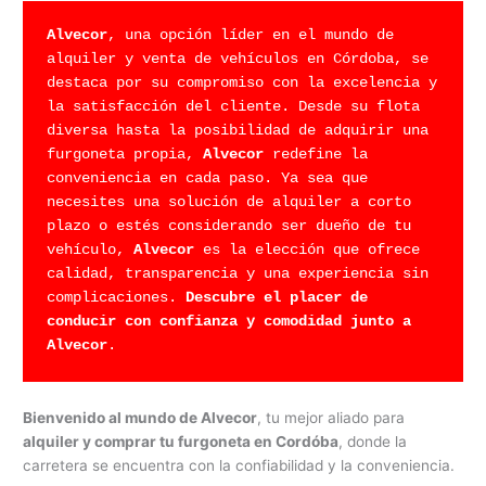
Alvecor
, una opción líder en el mundo de 
alquiler y venta de vehículos en Córdoba, se 
destaca por su compromiso con la excelencia y 
la satisfacción del cliente. Desde su flota 
diversa hasta la posibilidad de adquirir una 
furgoneta propia, 
Alvecor
 redefine la 
conveniencia en cada paso. Ya sea que 
necesites una solución de alquiler a corto 
plazo o estés considerando ser dueño de tu 
vehículo, 
Alvecor 
es la elección que ofrece 
calidad, transparencia y una experiencia sin 
complicaciones. 
Descubre el placer de 
conducir con confianza y comodidad junto a 
Alvecor
.
Bienvenido al mundo de Alvecor
, tu mejor aliado para
alquiler y comprar tu furgoneta en Cordóba
, donde la
carretera se encuentra con la confiabilidad y la conveniencia.