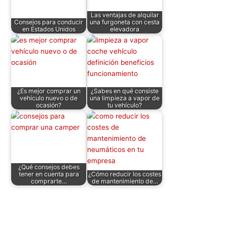
p
o
n
tir
Las ventajas de alquilar
p
o
Consejos para conducir
una furgoneta con cesta
en Estados Unidos
elevadora
k
¿Es mejor comprar un
¿Sabes en qué consiste
vehículo nuevo o de
una limpieza a vapor de
ocasión?
tu vehículo?
¿Qué consejos debes
tener en cuenta para
¿Cómo reducir los costes
comprarte…
de mantenimiento de…