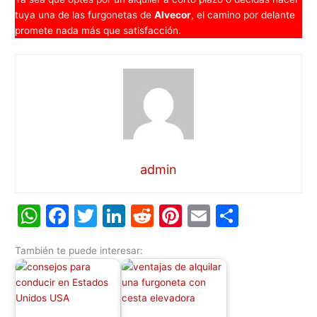
tuya una de las furgonetas de
Alvecor
, el camino por delante
promete nada más que satisfacción.
admin
W
F
T
Li
R
Pi
E
C
h
a
w
n
e
nt
m
o
También te puede interesar:
at
c
itt
k
d
er
ai
m
s
e
er
e
di
e
l
p
A
b
dI
t
st
ar