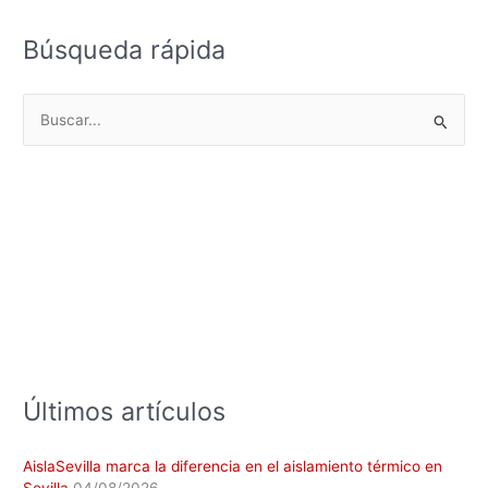
Búsqueda rápida
B
u
s
c
a
r
p
o
r
:
Últimos artículos
AislaSevilla marca la diferencia en el aislamiento térmico en