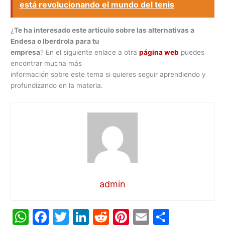
está revolucionando el mundo del tenis
¿
Te ha interesado este artículo sobre las alternativas a
Endesa o Iberdrola para tu
empresa
? En el siguiente enlace a otra
página web
puedes
encontrar mucha más
información sobre este tema si quieres seguir aprendiendo y
profundizando en la materia.
admin
W
F
T
Li
R
Pi
E
C