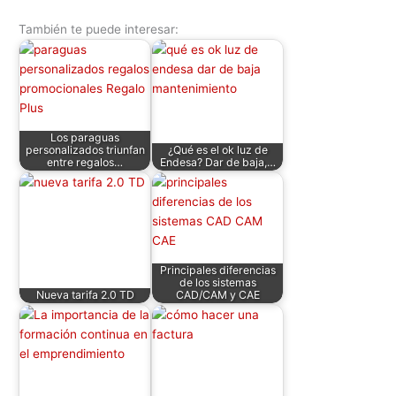
h
a
w
n
e
nt
m
o
También te puede interesar:
at
c
itt
k
d
er
ai
m
s
e
er
e
di
e
l
p
A
b
dI
t
st
ar
p
o
n
tir
Los paraguas
p
o
personalizados triunfan
¿Qué es el ok luz de
entre regalos…
Endesa? Dar de baja,…
k
Principales diferencias
de los sistemas
Nueva tarifa 2.0 TD
CAD/CAM y CAE