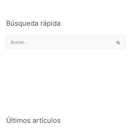
Búsqueda rápida
B
u
s
c
a
r
p
o
r
:
Últimos artículos