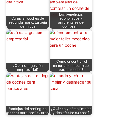
A
b
dI
t
st
ar
p
o
n
tir
Los beneficios
Comprar coches de
económicos y
p
o
segunda mano: La guía
ambientales de
definitiva
comprar…
k
¿Cómo encontrar el
¿Qué es la gestión
mejor taller mecánico
empresarial?
para tu coche?
Ventajas del renting de
¿Cuándo y cómo limpiar
coches para particulares
y desinfectar su casa?