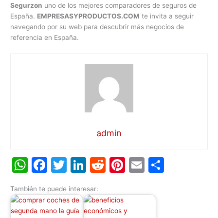
Segurzon
uno de los mejores comparadores de seguros de
España.
EMPRESASYPRODUCTOS.COM
te invita a seguir
navegando por su web para descubrir más negocios de
referencia en España.
admin
W
F
T
Li
R
Pi
E
C
h
a
w
n
e
nt
m
o
También te puede interesar:
at
c
itt
k
d
er
ai
m
s
e
er
e
di
e
l
p