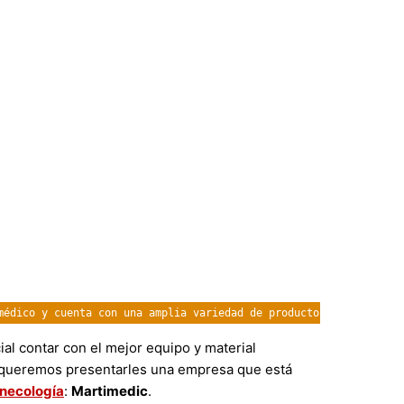
médico y cuenta con una amplia variedad de productos de ginecolo
al contar con el mejor equipo y material
lo queremos presentarles una empresa que está
necología
:
Martimedic
.