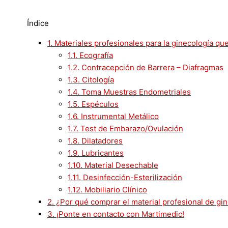
Índice
1.
Materiales profesionales para la ginecología qu
1.1.
Ecografía
1.2.
Contracepción de Barrera – Diafragmas
1.3.
Citología
1.4.
Toma Muestras Endometriales
1.5.
Espéculos
1.6.
Instrumental Metálico
1.7.
Test de Embarazo/Ovulación
1.8.
Dilatadores
1.9.
Lubricantes
1.10.
Material Desechable
1.11.
Desinfección-Esterilización
1.12.
Mobiliario Clínico
2.
¿Por qué comprar el material profesional de gi
3.
¡Ponte en contacto con Martimedic!