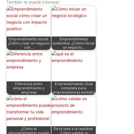
También te puede interesar:
at
c
itt
k
d
er
ai
m
s
e
er
e
di
e
l
p
A
b
dI
t
st
ar
p
o
n
tir
Emprendimiento social:
Emprendimiento
p
o
¿Cómo crear un negocio
sostenible: ¿Cómo iniciar
con…
un negocio…
k
Diferencia entre
Emprendimiento: Guía
emprendimiento y
completa para
empresa
emprendedores exitosos
¿Cómo el
De la idea a la realidad:
emprendimiento puede
¿Cómo validar tu