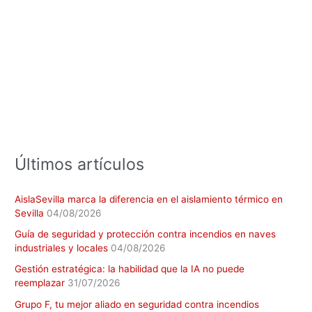
s
c
a
r
p
o
r
:
Últimos artículos
AislaSevilla marca la diferencia en el aislamiento térmico en
Sevilla
04/08/2026
Guía de seguridad y protección contra incendios en naves
industriales y locales
04/08/2026
Gestión estratégica: la habilidad que la IA no puede
reemplazar
31/07/2026
Grupo F, tu mejor aliado en seguridad contra incendios