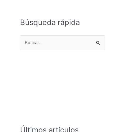
Búsqueda rápida
B
u
s
c
a
r
p
o
r
:
Últimos artículos