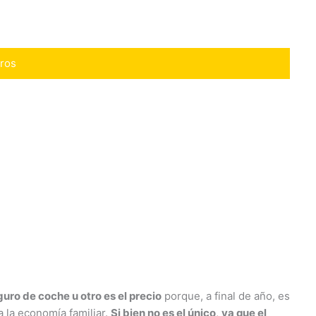
uros
guro de coche u otro es el precio
porque, a final de año, es
 la economía familiar.
Si bien no es el único
,
ya que el