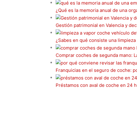
k
r
d
i
t
a
o
¿Qué es la memoria anual de una org
I
t
e
i
m
Gestión patrimonial en Valencia y dec
n
r
l
p
e
a
¿Sabes en qué consiste una limpieza 
s
r
Comprar coches de segunda mano: La 
t
t
i
Franquicias en el seguro de coche: 
r
Préstamos con aval de coche en 24 h