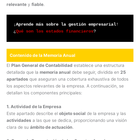
relevante
y
fiable
.
¡
Aprende más sobre la gestión empresarial
! 
¿
Qué son los estados financieros
?
Contenido de la Memoria Anual
El
Plan General de Contabilidad
establece una estructura
detallada que la
memoria anual
debe seguir, dividida en
25
apartados
que aseguran una cobertura exhaustiva de todos
los aspectos relevantes de la empresa. A continuación, se
detallan los componentes principales:
1. Actividad de la Empresa
Este apartado describe el
objeto social
de la empresa y las
actividades
a las que se dedica, proporcionando una visión
clara de su
ámbito de actuación
.