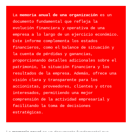
La 
memoria anual de una organización
 es un 
documento fundamental que refleja la 
evolución financiera y operativa de una 
empresa a lo largo de un ejercicio económico. 
Este informe complementa los estados 
financieros, como el balance de situación y 
la cuenta de pérdidas y ganancias, 
proporcionando detalles adicionales sobre el 
patrimonio, la situación financiera y los 
resultados de la empresa. Además, ofrece una 
visión clara y transparente para los 
accionistas, proveedores, clientes y otros 
interesados, permitiendo una mejor 
comprensión de la actividad empresarial y 
facilitando la toma de decisiones 
estratégicas.