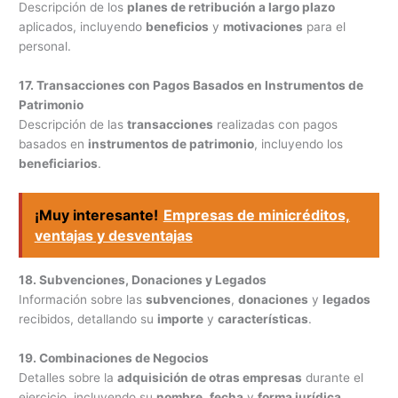
Descripción de los
planes de retribución a largo plazo
aplicados, incluyendo
beneficios
y
motivaciones
para el
personal.
17. Transacciones con Pagos Basados en Instrumentos de
Patrimonio
Descripción de las
transacciones
realizadas con pagos
basados en
instrumentos de patrimonio
, incluyendo los
beneficiarios
.
¡Muy interesante!
Empresas de minicréditos,
ventajas y desventajas
18. Subvenciones, Donaciones y Legados
Información sobre las
subvenciones
,
donaciones
y
legados
recibidos, detallando su
importe
y
características
.
19. Combinaciones de Negocios
Detalles sobre la
adquisición de otras empresas
durante el
ejercicio, incluyendo su
nombre
,
fecha
y
forma jurídica
.