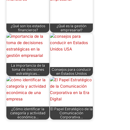
A
b
dI
t
st
ar
p
o
n
tir
p
o
¿Qué son los estados
¿Qué es la gestión
financieros?
empresarial?
k
La importancia de la
toma de decisiones
Consejos para conducir
estratégicas…
en Estados Unidos
¿Cómo identificar la
El Papel Estratégico de la
categoría y actividad
Comunicación
económica…
Corporativa…