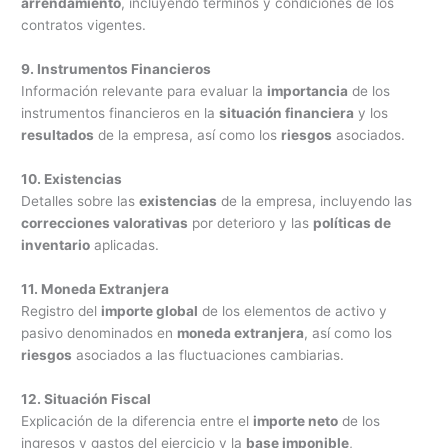
arrendamiento
, incluyendo términos y condiciones de los
contratos vigentes.
9. Instrumentos Financieros
Información relevante para evaluar la
importancia
de los
instrumentos financieros en la
situación financiera
y los
resultados
de la empresa, así como los
riesgos
asociados.
10. Existencias
Detalles sobre las
existencias
de la empresa, incluyendo las
correcciones valorativas
por deterioro y las
políticas de
inventario
aplicadas.
11. Moneda Extranjera
Registro del
importe global
de los elementos de activo y
pasivo denominados en
moneda extranjera
, así como los
riesgos
asociados a las fluctuaciones cambiarias.
12. Situación Fiscal
Explicación de la diferencia entre el
importe neto
de los
ingresos y gastos del ejercicio y la
base imponible
,