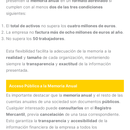
presenten la
memoria anual
en un
formato abreviado
si
cumplen con al menos
dos de las tres condiciones
siguientes:
El
total de activos
no supera los
cuatro millones de euros
.
La empresa no
factura más de ocho millones de euros al año
.
No supera los
50 trabajadores
.
Esta flexibilidad facilita la adecuación de la memoria a la
realidad
y
tamaño
de cada organización, manteniendo
siempre la
transparencia
y
exactitud
de la información
presentada.
Acceso Público a la Memoria Anual
Es importante destacar que la
memoria anual
y el resto de las
cuentas anuales de una sociedad son documentos
públicos
.
Cualquier interesado puede
consultarlos
en el
Registro
Mercantil
, previa
cancelación
de una tasa correspondiente.
Esto garantiza la
transparencia
y
accesibilidad
de la
información financiera de la empresa a todos los