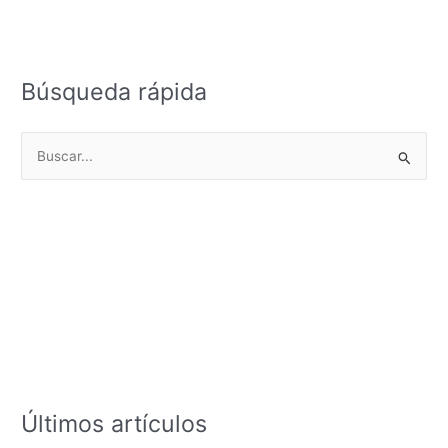
Búsqueda rápida
B
u
s
c
a
r
p
o
r
:
Últimos artículos