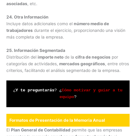
asociadas
, etc.
24. Otra Información
Incluye datos adicionales como el
número medio de
trabajadores
durante el ejercicio, proporcionando una visión
más completa de la empresa.
25. Información Segmentada
Distribución del
importe neto
de la
cifra de negocios
por
categorías de actividades,
mercados geográficos
, entre otros
criterios, facilitando el análisis segmentado de la empresa.
¿
Y te preguntarás
? ¿
Cómo motivar y guiar a tu 
equipo
?
Formatos de Presentación de la Memoria Anual
El
Plan General de Contabilidad
permite que las empresas