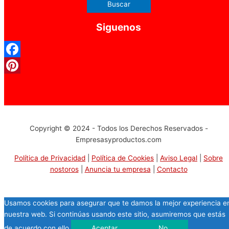
Siguenos
Facebook
Pinterest
Copyright © 2024 - Todos los Derechos Reservados -
Empresasyproductos.com
Política de Privacidad
|
Política de Cookies
|
Aviso Legal
|
Sobre
nostoros
|
Anuncia tu empresa
|
Contacto
Usamos cookies para asegurar que te damos la mejor experiencia e
nuestra web. Si continúas usando este sitio, asumiremos que estás
de acuerdo con ello.
Aceptar
No