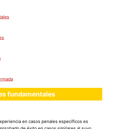
tales
es
a
formada
ares fundamentales
 experiencia en casos penales específicos es
mprobado de éxito en casos similares al suyo.