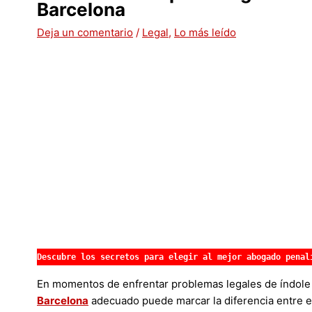
Barcelona
Deja un comentario
/
Legal
,
Lo más leído
Descubre los secretos para elegir al mejor abogado penal
En momentos de enfrentar problemas legales de índole 
Barcelona
adecuado puede marcar la diferencia entre el 