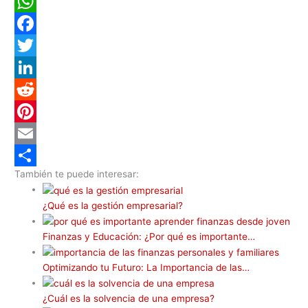
W
h
F
a
a
T
t
c
w
L
s
e
i
i
R
A
b
t
n
e
P
p
o
t
k
d
i
E
También te puede interesar:
p
o
e
e
d
n
m
C
k
r
d
i
t
a
o
¿Qué es la gestión empresarial?
I
t
e
i
m
Finanzas y Educación: ¿Por qué es importante…
n
r
l
p
e
a
Optimizando tu Futuro: La Importancia de las…
s
r
¿Cuál es la solvencia de una empresa?