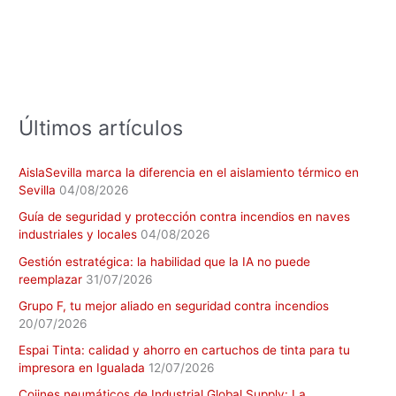
r
p
o
r
:
Últimos artículos
AislaSevilla marca la diferencia en el aislamiento térmico en
Sevilla
04/08/2026
Guía de seguridad y protección contra incendios en naves
industriales y locales
04/08/2026
Gestión estratégica: la habilidad que la IA no puede
reemplazar
31/07/2026
Grupo F, tu mejor aliado en seguridad contra incendios
20/07/2026
Espai Tinta: calidad y ahorro en cartuchos de tinta para tu
impresora en Igualada
12/07/2026
Cojines neumáticos de Industrial Global Supply: La