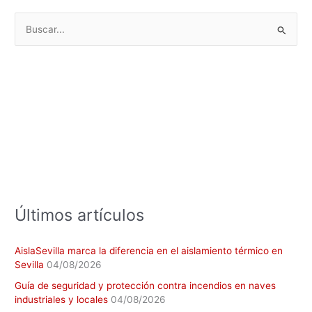
B
u
s
c
a
r
p
o
r
:
Últimos artículos
AislaSevilla marca la diferencia en el aislamiento térmico en
Sevilla
04/08/2026
Guía de seguridad y protección contra incendios en naves
industriales y locales
04/08/2026